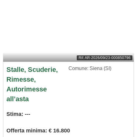
Rif.
AR-2026/09/23-000850796
Stalle, Scuderie,
Comune: Siena (SI)
Rimesse,
Autorimesse
all’asta
Stima: ---
Offerta minima: € 16.800