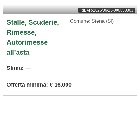
Rif.
AR-2026/09/23-000850802
Stalle, Scuderie,
Comune: Siena (SI)
Rimesse,
Autorimesse
all’asta
Stima: ---
Offerta minima: € 16.000