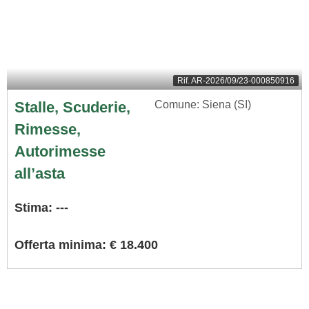
Rif.
AR-2026/09/23-000850916
Stalle, Scuderie,
Comune: Siena (SI)
Rimesse,
Autorimesse
all’asta
Stima: ---
Offerta minima: € 18.400