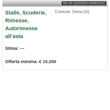
Rif.
AR-2026/09/23-000851032
Stalle, Scuderie,
Comune: Siena (SI)
Rimesse,
Autorimesse
all’asta
Stima: ---
Offerta minima: € 15.200