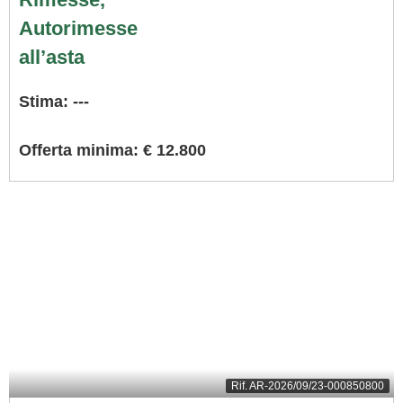
Autorimesse
all’asta
Stima: ---
Offerta minima: € 12.800
Rif.
AR-2026/09/23-000850800