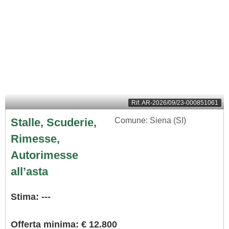
Rif.
AR-2026/09/23-000851061
Stalle, Scuderie,
Comune: Siena (SI)
Rimesse,
Autorimesse
all’asta
Stima: ---
Offerta minima: € 12.800