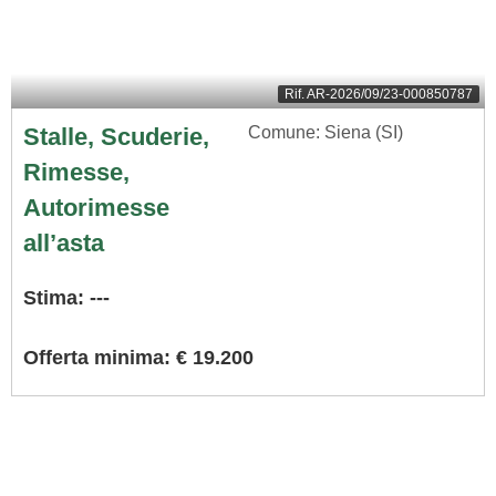
Rif.
AR-2026/09/23-000850787
Stalle, Scuderie,
Comune: Siena (SI)
Rimesse,
Autorimesse
all’asta
Stima: ---
Offerta minima: € 19.200