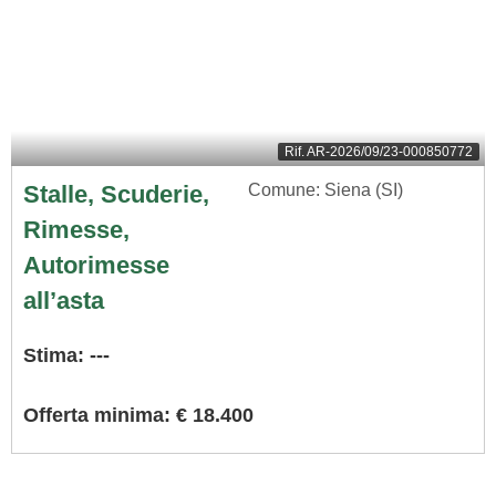
Rif.
AR-2026/09/23-000850772
Stalle, Scuderie,
Comune: Siena (SI)
Rimesse,
Autorimesse
all’asta
Stima: ---
Offerta minima: € 18.400