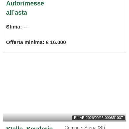
Autorimesse
all’asta
Stima: ---
Offerta minima: € 16.000
Rif.
AR-2026/09/23-000851037
Stalle, Scuderie,
Comune: Siena (SI)