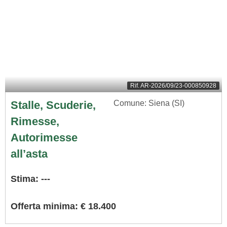
Rif.
AR-2026/09/23-000850928
Stalle, Scuderie,
Comune: Siena (SI)
Rimesse,
Autorimesse
all’asta
Stima: ---
Offerta minima: € 18.400