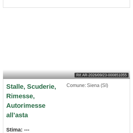
Rif.
AR-2026/09/23-000851055
Stalle, Scuderie,
Comune: Siena (SI)
Rimesse,
Autorimesse
all’asta
Stima: ---