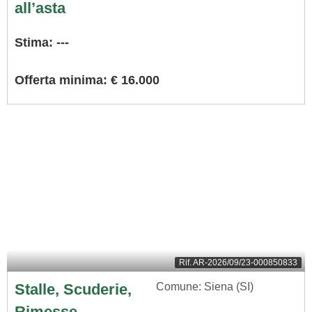
all’asta
Stima: ---
Offerta minima: € 16.000
Rif.
AR-2026/09/23-000850833
Stalle, Scuderie,
Comune: Siena (SI)
Rimesse,