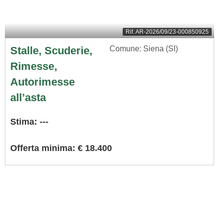
Rif.
AR-2026/09/23-000850925
Stalle, Scuderie,
Comune: Siena (SI)
Rimesse,
Autorimesse
all’asta
Stima: ---
Offerta minima: € 18.400