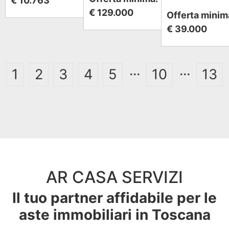
€ 10.763
€ 129.000
Offerta minim
€ 39.000
...
...
1
2
3
4
5
10
13
AR CASA SERVIZI
Il tuo partner affidabile per le
aste immobiliari in Toscana