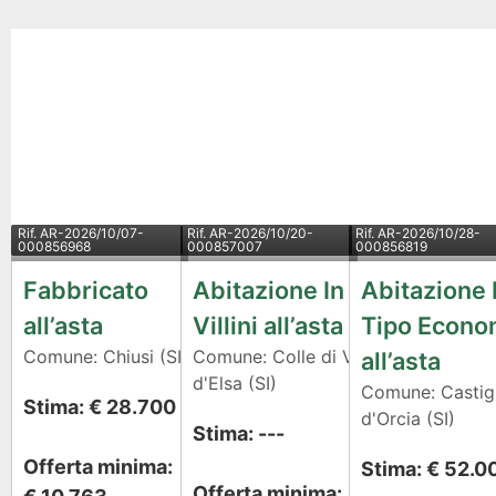
Rif.
AR-2026/10/07-
Rif.
AR-2026/10/20-
Rif.
AR-2026/10/28-
000856968
000857007
000856819
Fabbricato
Abitazione In
Abitazione 
all’asta
Villini all’asta
Tipo Econo
Comune: Chiusi (SI)
Comune: Colle di Val
all’asta
d'Elsa (SI)
Comune: Castig
Stima: € 28.700
d'Orcia (SI)
Stima: ---
Offerta minima:
Stima: € 52.0
Offerta minima: