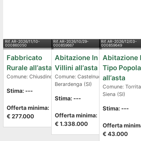
Rif.
AR-2026/11/10-
Rif.
AR-2026/10/29-
Rif.
AR-2026/12/03-
000860050
000859667
000859649
Fabbricato
Abitazione In
Abitazione 
Rurale all’asta
Villini all’asta
Tipo Popol
Comune: Chiusdino (SI)
Comune: Castelnuovo
all’asta
Berardenga (SI)
Comune: Torrita
Stima: ---
Siena (SI)
Stima: ---
Offerta minima:
Stima: ---
Offerta minima:
€ 277.000
€ 1.338.000
Offerta minim
€ 43.000