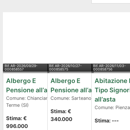
Rif.
AR-2026/09/29-
Rif.
AR-2026/10/27-
Rif.
AR-2026/11/03-
000858557
000858575
000858756
Albergo E
Albergo E
Abitazione 
Pensione all’asta
Pensione all’asta
Tipo Signor
Comune: Chianciano
Comune: Sarteano (SI)
all’asta
Terme (SI)
Comune: Pienza 
Stima: €
Stima: €
340.000
Stima: ---
996.000