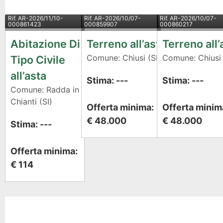
Rif.
AR-2026/11/10-
Rif.
AR-2026/10/07-
Rif.
AR-2026/10/07-
000861423
000859907
000860217
Abitazione Di
Terreno all’asta
Terreno all’
Comune: Chiusi (SI)
Comune: Chiusi 
Tipo Civile
all’asta
Stima: ---
Stima: ---
Comune: Radda in
Chianti (SI)
Offerta minima:
Offerta minim
€ 48.000
€ 48.000
Stima: ---
Offerta minima:
€ 114