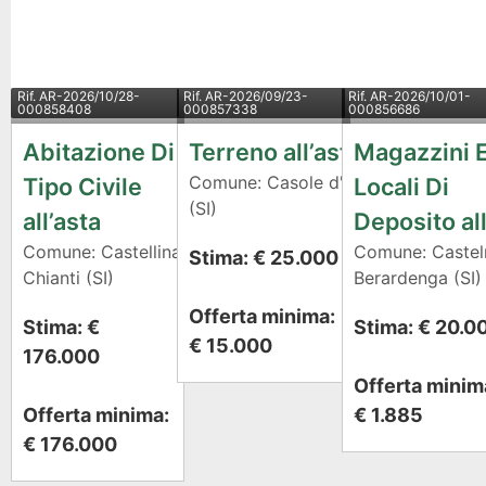
Rif.
AR-2026/10/28-
Rif.
AR-2026/09/23-
Rif.
AR-2026/10/01-
000858408
000857338
000856686
Abitazione Di
Terreno all’asta
Magazzini 
Comune: Casole d'Elsa
Tipo Civile
Locali Di
(SI)
all’asta
Deposito all
Comune: Castellina in
Comune: Caste
Stima: € 25.000
Chianti (SI)
Berardenga (SI)
Offerta minima:
Stima: €
Stima: € 20.0
€ 15.000
176.000
Offerta minim
Offerta minima:
€ 1.885
€ 176.000