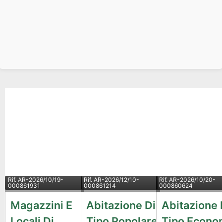
Rif.
AR-2026/10/19-
Rif.
AR-2026/12/10-
Rif.
AR-2026/10/20-
000861931
000861214
000860624
Magazzini E
Abitazione Di
Abitazione 
Locali Di
Tipo Popolare
Tipo Econo