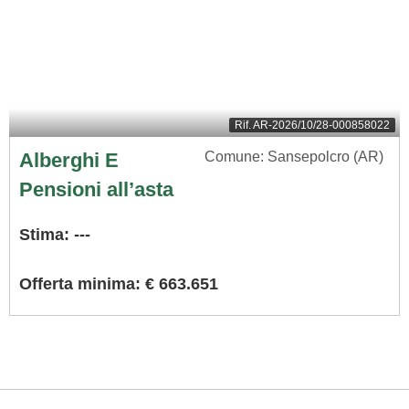
Rif.
AR-2026/10/28-000858022
Alberghi E
Comune: Sansepolcro (AR)
Pensioni all’asta
Stima: ---
Offerta minima: € 663.651