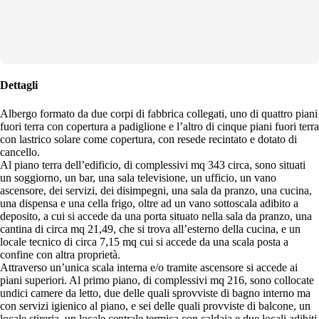
Dettagli
Albergo formato da due corpi di fabbrica collegati, uno di quattro piani
fuori terra con copertura a padiglione e l’altro di cinque piani fuori terra
con lastrico solare come copertura, con resede recintato e dotato di
cancello.
Al piano terra dell’edificio, di complessivi mq 343 circa, sono situati
un soggiorno, un bar, una sala televisione, un ufficio, un vano
ascensore, dei servizi, dei disimpegni, una sala da pranzo, una cucina,
una dispensa e una cella frigo, oltre ad un vano sottoscala adibito a
deposito, a cui si accede da una porta situato nella sala da pranzo, una
cantina di circa mq 21,49, che si trova all’esterno della cucina, e un
locale tecnico di circa 7,15 mq cui si accede da una scala posta a
confine con altra proprietà.
Attraverso un’unica scala interna e/o tramite ascensore si accede ai
piani superiori. Al primo piano, di complessivi mq 216, sono collocate
undici camere da letto, due delle quali sprovviste di bagno interno ma
con servizi igienico al piano, e sei delle quali provviste di balcone, un
locale stireria, un locale centrale termica con caldaia e due locali adibiti